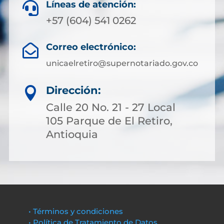
Líneas de atención:

+57 (604) 541 0262
Correo electrónico:

unicaelretiro@supernotariado.gov.co
Dirección:

Calle 20 No. 21 - 27 Local
105 Parque de El Retiro,
Antioquia
• Términos y condiciones
• Política de Tratamiento de Datos