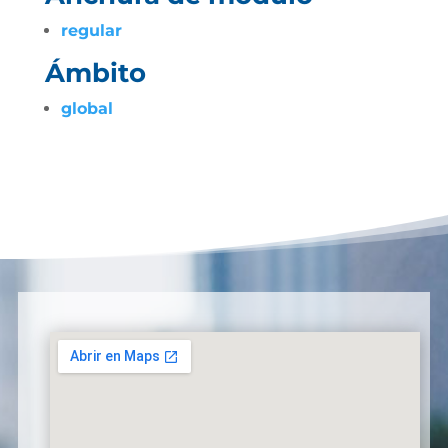
regular
Ámbito
global