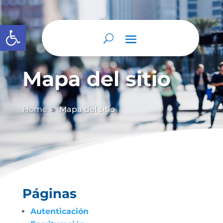
Abrir barra de herramientas
Mapa del sitio
Home
Mapa del sitio
9
Páginas
Autenticación