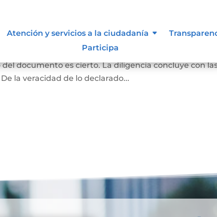
ma y contenido
Atención y servicios a la ciudadanía
Transparen
Participa
rivado podrán acudir ante el notario para declarar q
o del documento es cierto. La diligencia concluye con la
 De la veracidad de lo declarado...