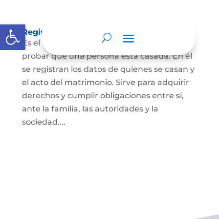
Abrir barra de herramientas
Registro Civil de Matrimonio
Es el documento público necesario para
probar que una persona está casada. En él
se registran los datos de quienes se casan y
el acto del matrimonio. Sirve para adquirir
derechos y cumplir obligaciones entre sí,
ante la familia, las autoridades y la
sociedad....