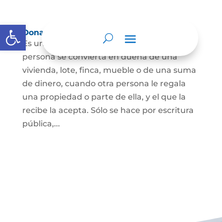
Abrir barra de herramientas
Donación
Es uno de los contratos cuyo fin es que una
persona se convierta en dueña de una
vivienda, lote, finca, mueble o de una suma
de dinero, cuando otra persona le regala
una propiedad o parte de ella, y el que la
recibe la acepta. Sólo se hace por escritura
pública,...