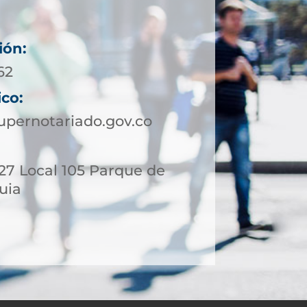
ión:
62
ico:
upernotariado.gov.co
- 27 Local 105 Parque de
quia