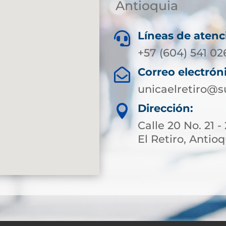
Antioquia
Líneas de atenc

+57 (604) 541 02
Correo electrón

unicaelretiro@s
Dirección:

Calle 20 No. 21 
El Retiro, Antio