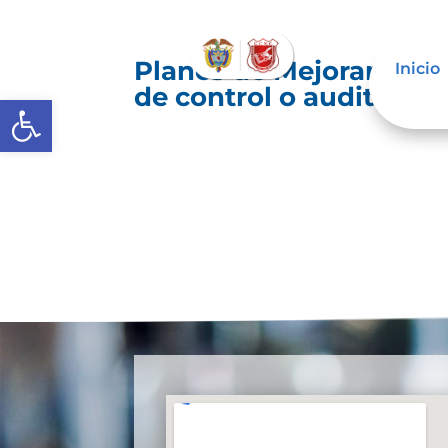
Planes de Mejoramiento
Inicio
de control o auditoría 
Abrir barra de herramientas