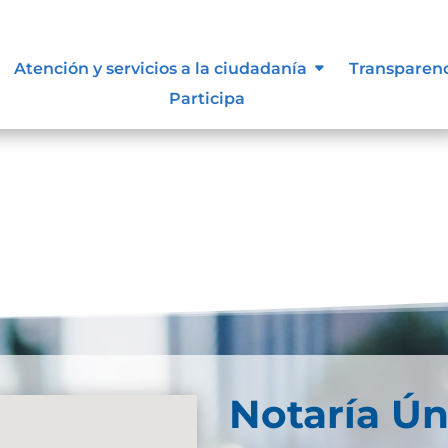
 vigentes exigidos por los entes
Atención y servicios a la ciudadanía
Transparen
externos o internos.
Participa
Notaría Ún