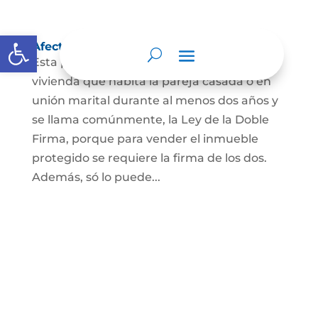
Abrir barra de herramientas
Afectación a Vivienda familiar
Esta protección la ordena la ley sobre la
vivienda que habita la pareja casada o en
unión marital durante al menos dos años y
se llama comúnmente, la Ley de la Doble
Firma, porque para vender el inmueble
protegido se requiere la firma de los dos.
Además, só lo puede...