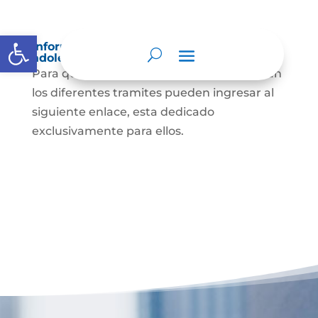
Abrir barra de herramientas
Información para niños, niñas y
adolescentes
Para que nuestro niños y jóvenes conozcan
los diferentes tramites pueden ingresar al
siguiente enlace, esta dedicado
exclusivamente para ellos.