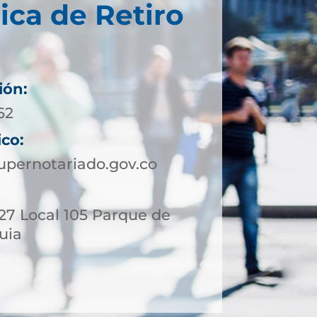
ica de Retiro
ión:
62
ico:
upernotariado.gov.co
- 27 Local 105 Parque de
quia