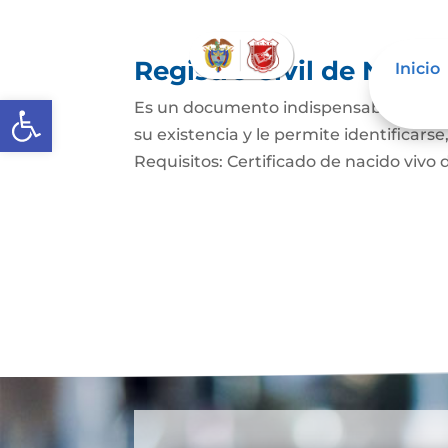
Registro Civil de Naci
Inicio
Abrir barra de herramientas
Es un documento indispensable mediant
su existencia y le permite identificars
Requisitos: Certificado de nacido vivo d