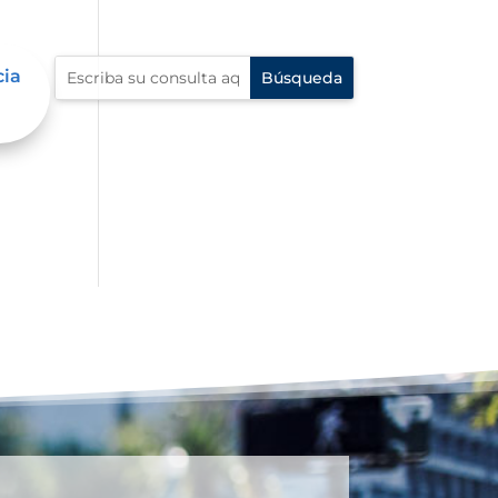
cia
dad