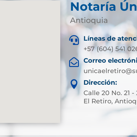
Notaría Ún
Antioquia
Líneas de atenc

+57 (604) 541 02
Correo electrón

unicaelretiro@s
Dirección:

Calle 20 No. 21 
El Retiro, Antio