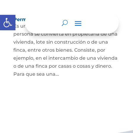
Abrir barra de herramientas
Permuta de Inmuebles
Es uno de los contratos para que una
persona se convierta en propietaria de una
vivienda, lote sin construcción o de una
finca, entre otros bienes. Consiste, por
ejemplo, en el intercambio de una vivienda
o de una finca por casas o cosas y dinero.
Para que sea una...