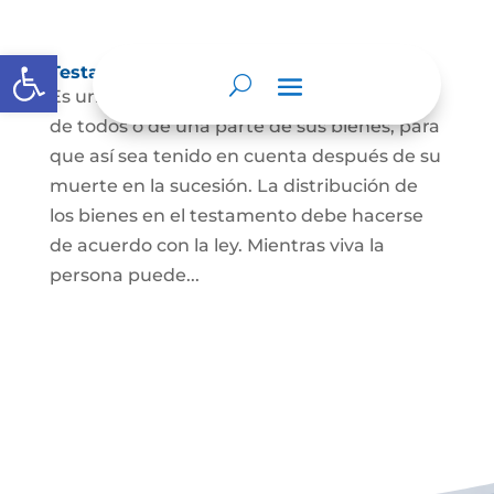
Abrir barra de herramientas
Testamento
Es un acto por el cual una persona dispone
de todos o de una parte de sus bienes, para
que así sea tenido en cuenta después de su
muerte en la sucesión. La distribución de
los bienes en el testamento debe hacerse
de acuerdo con la ley. Mientras viva la
persona puede...