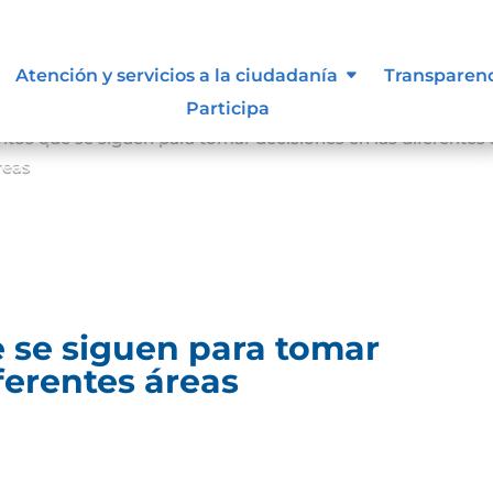
Atención y servicios a la ciudadanía
Transparen
Participa
entos que se siguen para tomar decisiones en las diferentes
reas
 se siguen para tomar
ferentes áreas