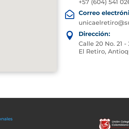
+57 (604) 541 02
Correo electrón

unicaelretiro@s
Dirección:

Calle 20 No. 21 
El Retiro, Antio
onales