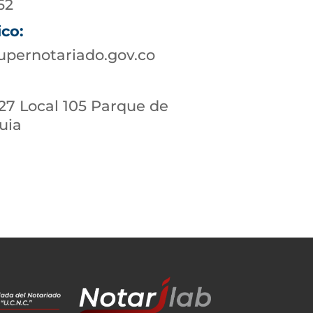
62
ico:
upernotariado.gov.co
- 27 Local 105 Parque de
quia