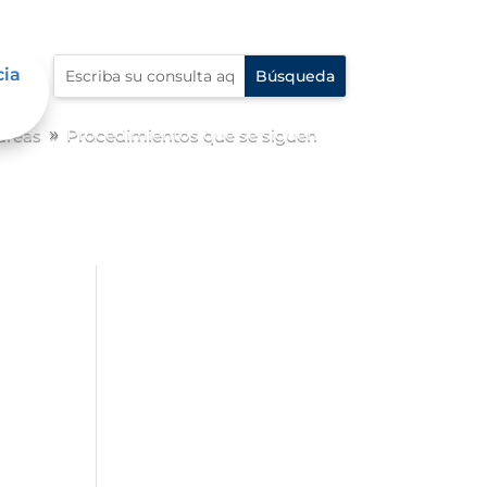
cia
 áreas
Procedimientos que se siguen
9