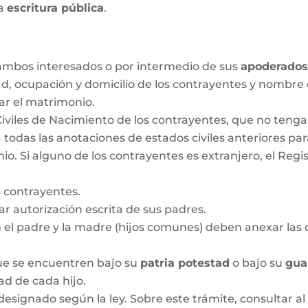
la
escritura pública
.
r ambos interesados o por intermedio de sus
apoderado
ad, ocupación y domicilio de los contrayentes y nombre
ar el matrimonio.
Civiles de Nacimiento de los contrayentes, que no ten
 todas las anotaciones de estados civiles anteriores pa
 Si alguno de los contrayentes es extranjero, el Regis
 contrayentes.
 autorización escrita de sus padres.
n el padre y la madre (hijos comunes) deben anexar las c
que se encuentren bajo su
patria potestad
o bajo su
gua
dad de cada hijo.
designado según la ley. Sobre este trámite, consultar al 