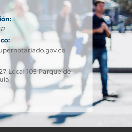
ión:
62
ico:
upernotariado.gov.co
- 27 Local 105 Parque de
quia