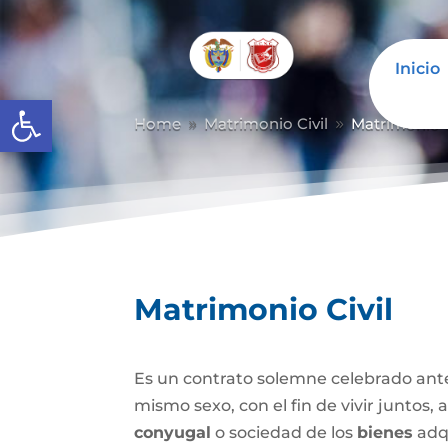
Inicio
Abrir barra de herramientas
Home
Matrimonio Civil
Matrimonio C
9
9
Matrimonio Civil
Es un contrato solemne celebrado ante
mismo sexo, con el fin de vivir juntos,
conyugal
o sociedad de los
bienes
adqu