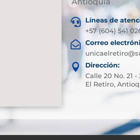
Antioquia
Líneas de atenc

+57 (604) 541 02
Correo electrón

unicaelretiro@s
Dirección:

Calle 20 No. 21 
El Retiro, Antio