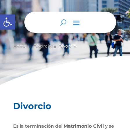
Abrir barra de herramientas
Home
Divorcio
Divorcio
9
9
Divorcio
Es la terminación del
Matrimonio Civil
y se